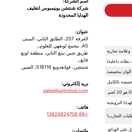
اسم الشركة:
شركة شنتشن يونيمبوس لتغليف
الهدايا المحدودة
عنوان:
الغرفة 207، الطابق الثاني، المبنى
A5، مجمع لونغهي للعلوم،,
علامة تجارية
طريق شين نينغ الثاني، منطقة لونغ
قانغ،,
بطانة داخلية)
شنتشن، قوانغدونغ 518116، الصين
ألوان مخصصة
بريد إلكتروني:
sales@unimbus.com
هدايا الترويجية
هاتف:
+86 13828824708
واتساب: