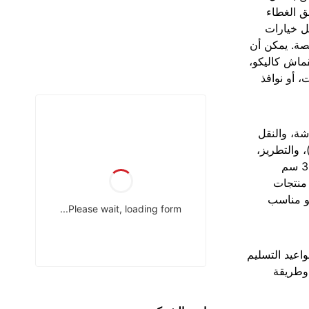
ق الغطاء
 خيارات
صة. يمكن أن
قماش كاليكو،
، أو نوافذ
شة، والنقل
، والتطريز،
والملصقات المنسوجة. الأحجام القياسية هي 20×30 سم
 منتجات
لب هو 100 وحدة، وهو مناسب
اعيد التسليم
 وطريقة