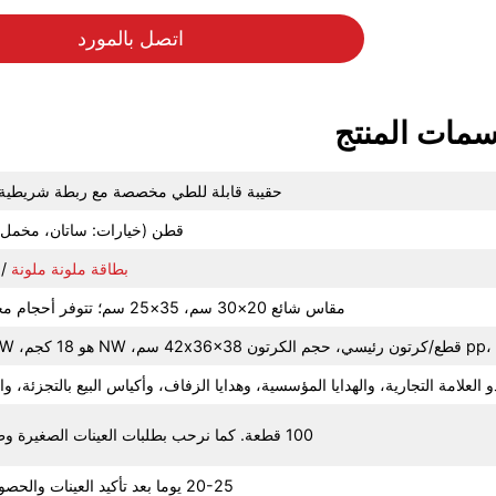
اتصل بالمورد
مات المنتج
حقيبة قابلة للطي مخصصة مع ربطة شريطية و
قطن (خيارات: ساتان، مخمل، 
بطاقة ملونة ملونة
/ 
مقاس شائع 20×30 سم، 35×25 سم؛ تتوفر أحجام مخصصة بالكامل
 العلامة التجارية، والهدايا المؤسسية، وهدايا الزفاف، وأكياس البيع بالتجزئة، وال
100 قطعة. كما نرحب بطلبات العينات الصغيرة وطلبات التجارب!
20-25 يوما بعد تأكيد العينات والحصول على الودائع.