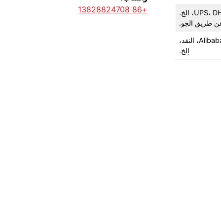
+86 13828824708
ن طريق الجو.
T/T (التحويل البرقي)، PayPal، Western Union، L/C (خطاب اعتماد غير قابل للإلغاء عند الاطلاع)، ضمان التجارة، Alibaba، النقد،
إلخ.