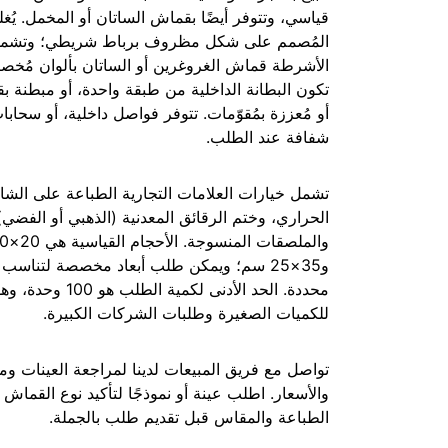
قياسي، وتتوفر أيضًا بقماش الساتان أو المخمل. يُغل
المُصمم على شكل مظروف برباط شريطي؛ وتشمل
الأشرطة قماش الغروغرين أو الساتان بألوان مُخص
تكون البطانة الداخلية من طبقة واحدة، أو مبطنة ب
أو مُعززة بمُقوّمات. تتوفر فواصل داخلية، أو سحابات
شفافة عند الطلب.
تشمل خيارات العلامات التجارية الطباعة على الشا
الحراري، وختم الرقائق المعدنية (الذهبي أو الفضي)
و35×25 سم؛ ويمكن طلب أبعاد مخصصة لتناسب
محددة. الحد الأدنى لكمية الط
للكميات الصغيرة وطلبات الشركات الكبيرة.
تواصل مع فريق المبيعات لدينا لمراجعة العينات ومو
والأسعار. اطلب عينة أو نموذجًا لتأكيد نوع القماش
الطباعة والمقاس قبل تقديم طلب بالجملة.