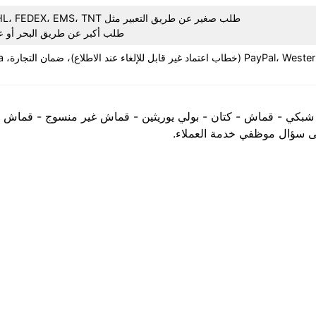
طلب صغير عن طريق التعبير مثل UPS، DHL، FEDEX، EMS، TNT، الخ.
طلب أكبر عن طريق البحر أو ع