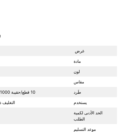
س
غرض
مادة
لون
مقاس
طَرد
10 قطع/حقيبة pp، 1000 قطع/كرتون رئيسي، حجم الكرتون 42x36x38 سم، NW هو 18 كجم، GW هو 20 كجم.
يستخدم
التغليف ذو
الحد الأدنى لكمية
الطلب
موعد التسليم