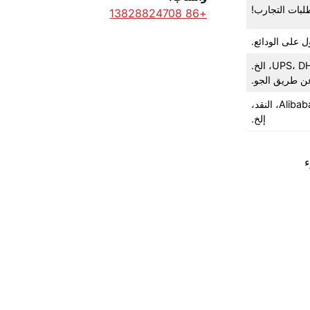
+86 13828824708
ن طريق الجو.
T/T (التحويل البرقي)، PayPal، Western Union، L/C (خطاب اعتماد غير قابل للإلغاء عند الاطلاع)، ضمان التجارة، Alibaba، النقد،
إلخ.