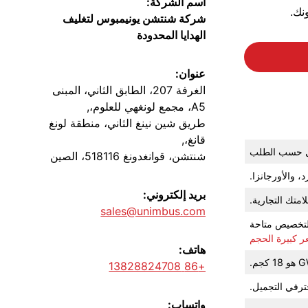
اسم الشركة:
نك.
شركة شنتشن يونيمبوس لتغليف
الهدايا المحدودة
عنوان:
الغرفة 207، الطابق الثاني، المبنى
A5، مجمع لونغهي للعلوم،,
طريق شين نينغ الثاني، منطقة لونغ
قانغ،,
مل حسب الطلب
شنتشن، قوانغدونغ 518116، الصين
والأورجانزا.
بريد إلكتروني:
امتك التجارية.
sales@unimbus.com
ر كبيرة الحجم
هاتف:
+86 13828824708
رفي التجميل.
واتساب: