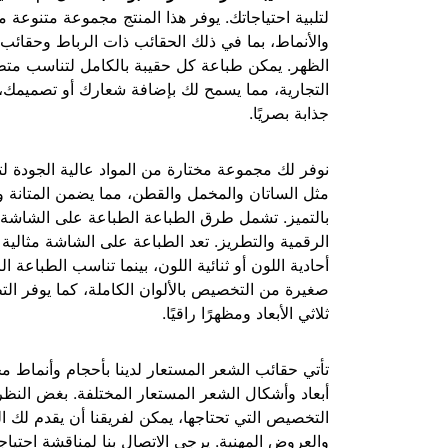
لتلبية احتياجاتك. يوفر هذا المنتج مجموعة متنوعة م
والأنماط، بما في ذلك الحقائب ذات الرباط وحقائب 
الظهر. يمكن طباعة كل حقيبة بالكامل لتناسب متط
التجارية، مما يسمح لك بإضافة شعارك أو تصميمك، 
جذابة بصريًا.
نوفر لك مجموعة مختارة من المواد عالية الجودة لتخ
مثل الساتان والمخمل والقطن، مما يضمن المتانة و
بالتميز. تشمل طرق الطباعة الطباعة على الشاشة 
الرقمية والتطريز. تعد الطباعة على الشاشة مثالية
أحادية اللون أو ثنائية اللون، بينما تناسب الطباعة 
صغيرة من التخصيص بالألوان الكاملة، كما يوفر التطر
ثلاثي الأبعاد ومظهرًا راقيًا.
تأتي حقائب الشعر المستعار لدينا بأحجام وأنماط م
أبعاد وأشكال الشعر المستعار المختلفة. بغض النظ
التخصيص التي تحتاجها، يمكن لفريقنا أن يقدم لك ا
والعروض المهنية. يرجى الاتصال بنا لمناقشة احتياج