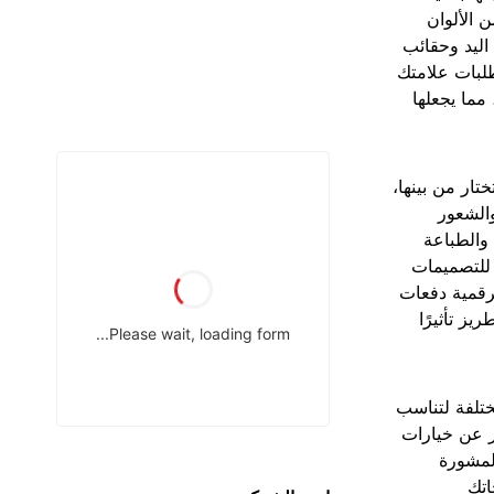
ن الألوان
اليد وحقائب
لبات علامتك
مما يجعلها
تار من بينها،
الشعور
والطباعة
 للتصميمات
الرقمية دفعات
يز تأثيرًا
ختلفة لتناسب
ر عن خيارات
لمشورة
اتك