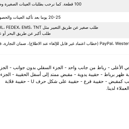
100 قطعة. كما نرحب بطلبات العينات الصغيرة وطلبات التجارب!
20-25 يوما بعد تأكيد العينات والحصول على الودائع.
طلب صغير عن طريق التعبير مثل UPS، DHL، FEDEX، EMS، TNT، الخ.
طلب أكبر عن طريق البحر أو ع