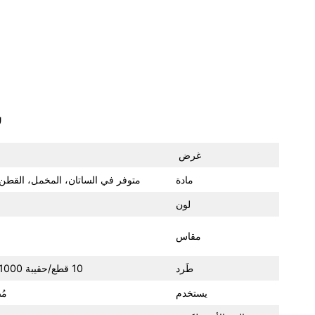
س
غرض
مادة
متوفر في الساتان، المخمل، القطن
لون
مقاس
طَرد
10 قطع/حقيبة pp، 1000 قطع/كرتون رئيسي، حجم الكرتون 42x36x38 سم، NW هو 15 كجم، GW هو 18 كجم.
يستخدم
مُ