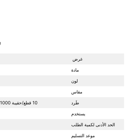
س
غرض
مادة
لون
مقاس
طَرد
10 قطع/حقيبة pp، 1000 قطع/كرتون رئيسي، حجم الكرتون 42x36x38 سم، NW هو 16 كجم، GW هو 20 كجم.
يستخدم
الحد الأدنى لكمية الطلب
موعد التسليم