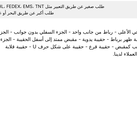
طلب صغير عن طريق التعبير مثل UPS، DHL، FEDEX، EMS، TNT، الخ.
طلب أكبر عن طريق البحر أو ع