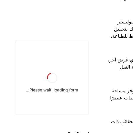
وليستر
ك لتحقيق
ط للطباعة،
أي غرض آخر،
 النقل
توفر مساحة
ات عنصرًا
لحقائب ذات