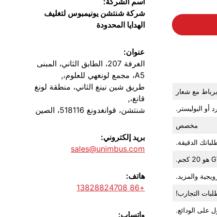
اسم الشركة:
شركة شنتشن يونيمبوس لتغليف
الهدايا المحدودة
عنوان:
الغرفة 207، الطابق الثاني، المبنى
A5، مجمع لونغهي للعلوم،,
طريق شين نينغ الثاني، منطقة لونغ
برباط مع شعار
قانغ،,
أو البوليستر.
شنتشن، قوانغدونغ 518116، الصين
مخصص
بريد إلكتروني:
باتك الدقيقة.
sales@unimbus.com
هاتف:
ويجية والمزيد.
+86 13828824708
واتساب: