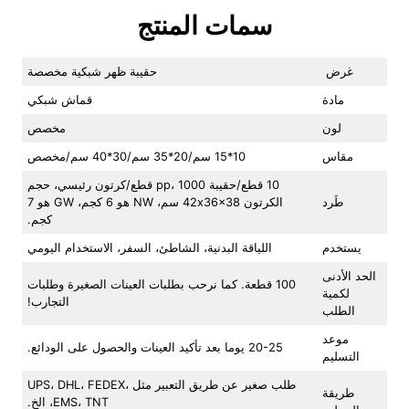
سمات المنتج
غرض
حقيبة ظهر شبكية مخصصة
مادة
قماش شبكي
لون
مخصص
مقاس
10*15 سم/20*35 سم/30*40 سم/مخصص
10 قطع/حقيبة pp، 1000 قطع/كرتون رئيسي، حجم
طَرد
الكرتون 42x36x38 سم، NW هو 6 كجم، GW هو 7
كجم.
يستخدم
اللياقة البدنية، الشاطئ، السفر، الاستخدام اليومي
الحد الأدنى
100 قطعة. كما نرحب بطلبات العينات الصغيرة وطلبات
لكمية
التجارب!
الطلب
موعد
20-25 يوما بعد تأكيد العينات والحصول على الودائع.
التسليم
طلب صغير عن طريق التعبير مثل UPS، DHL، FEDEX،
طريقة
EMS، TNT، الخ.