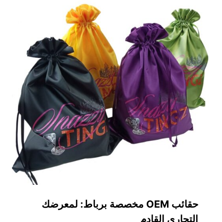
حقائب OEM مخصصة برباط: لمعرضك
التجاري القادم