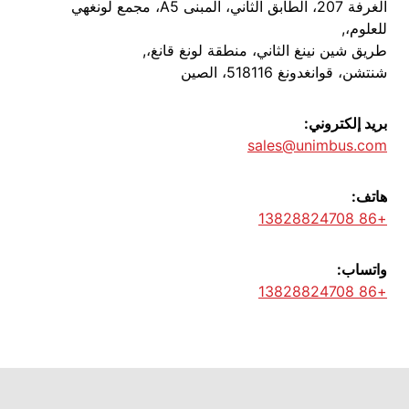
الغرفة 207، الطابق الثاني، المبنى A5، مجمع لونغهي
للعلوم،,
طريق شين نينغ الثاني، منطقة لونغ قانغ،,
شنتشن، قوانغدونغ 518116، الصين
بريد إلكتروني:
sales@unimbus.com
هاتف:
+86 13828824708
واتساب:
+86 13828824708