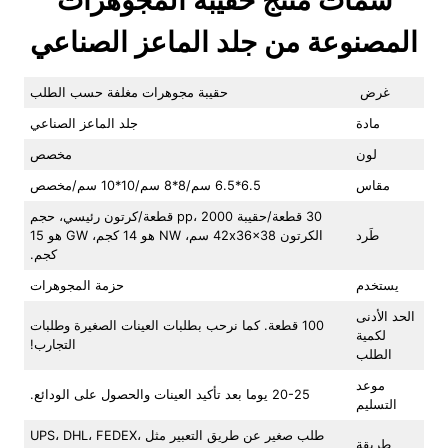
سمات منتج حقيبة المجوهرات
المصنوعة من جلد الماعز الصناعي
غرض
حقيبة مجوهرات مغلفة حسب الطلب
مادة
جلد الماعز الصناعي
لون
مخصص
مقاس
6.5*6.5 سم/8*8 سم/10*10 سم/مخصص
30 قطعة/حقيبة pp، 2000 قطعة/كرتون رئيسي، حجم
طَرد
الكرتون 42x36x38 سم، NW هو 14 كجم، GW هو 15
كجم.
يستخدم
حزمة المجوهرات
الحد الأدنى
100 قطعة. كما نرحب بطلبات العينات الصغيرة وطلبات
لكمية
التجارب!
الطلب
موعد
20-25 يوما بعد تأكيد العينات والحصول على الودائع.
التسليم
طلب صغير عن طريق التعبير مثل UPS، DHL، FEDEX،
طريقة