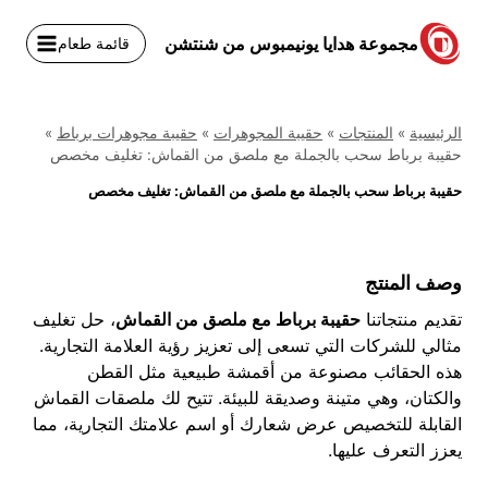
نتقل
لى
مجموعة هدايا يونيمبوس من شنتشن
قائمة طعام
لمحتوى
الرئيسية
»
المنتجات
»
حقيبة المجوهرات
»
حقيبة مجوهرات برباط
»
حقيبة برباط سحب بالجملة مع ملصق من القماش: تغليف مخصص
حقيبة برباط سحب بالجملة مع ملصق من القماش: تغليف مخصص
وصف المنتج
تقديم منتجاتنا
حقيبة برباط مع ملصق من القماش
، حل تغليف
مثالي للشركات التي تسعى إلى تعزيز رؤية العلامة التجارية.
هذه الحقائب مصنوعة من أقمشة طبيعية مثل القطن
والكتان، وهي متينة وصديقة للبيئة. تتيح لك ملصقات القماش
القابلة للتخصيص عرض شعارك أو اسم علامتك التجارية، مما
يعزز التعرف عليها.