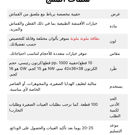
غرض
حقيبة مخصصة برباط مع ملصق من القماش
خيارات الأقمشة الطبيعية بما في ذلك القطن والقماش
مادة
والمزيد.
بطاقة ملونة ملونة
متوفر بألوان مختلفة وقابلة للتخصيص
لون
حسب تفضيلاتك.
مقاس
تتوفر خيارات متعددة للأحجام لتناسب احتياجاتك.
10 قطع/حقيبة pp، 1000 قطع/كرتون رئيسي، حجم
طَرد
الكرتون 42x36x38 سم، NW هو 15 كجم، GW هو 16
كجم.
مثالية لتغليف الهدايا الصغيرة، والمجوهرات، أو العناصر
يستخدم
الخاصة لأي مناسبة.
الحد
الأدنى
100 قطعة. كما نرحب بطلبات العينات الصغيرة وطلبات
لكمية
التجارب!
الطلب
موعد
20-25 يوما بعد تأكيد العينات والحصول على الودائع.
التسليم