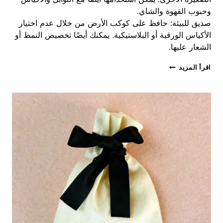
وحبوب القهوة والشاي.
صديق للبيئة: حافظ على كوكب الأرض من خلال عدم اختيار
الأكياس الورقية أو البلاستيكية. يمكنك أيضًا تخصيص النمط أو
الشعار عليها.
حقيبة
اقرأ المزيد
قماشية
مخصصة
مقاس
8
ANN
مع
شعار
مورد
حقيبة
المجوهرات
بالجملة