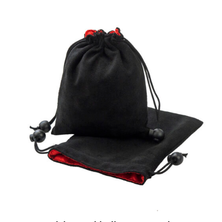
سحب
بالجملة
مع
ملصق
من
القماش:
تغليف
مخصص