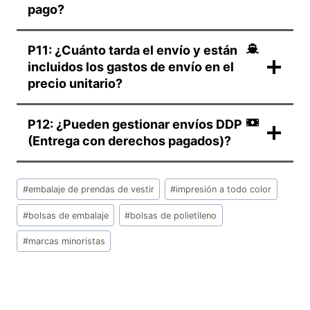
pago?
P11: ¿Cuánto tarda el envío y están
incluidos los gastos de envío en el
precio unitario?
P12: ¿Pueden gestionar envíos DDP
(Entrega con derechos pagados)?
Etiquetas
#
embalaje de prendas de vestir
#
impresión a todo color
de
la
#
bolsas de embalaje
#
bolsas de polietileno
entrada:
#
marcas minoristas