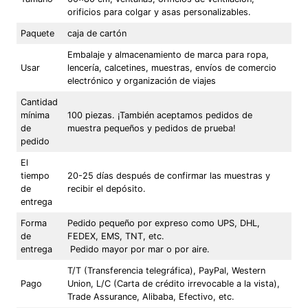
orificios para colgar y asas personalizables.
Paquete
caja de cartón
Embalaje y almacenamiento de marca para ropa,
Usar
lencería, calcetines, muestras, envíos de comercio
electrónico y organización de viajes
Cantidad
mínima
100 piezas. ¡También aceptamos pedidos de
de
muestra pequeños y pedidos de prueba!
pedido
El
tiempo
20-25 días después de confirmar las muestras y
de
recibir el depósito.
entrega
Forma
Pedido pequeño por expreso como UPS, DHL,
de
FEDEX, EMS, TNT, etc.
entrega
Pedido mayor por mar o por aire.
T/T (Transferencia telegráfica), PayPal, Western
Pago
Union, L/C (Carta de crédito irrevocable a la vista),
Trade Assurance, Alibaba, Efectivo, etc.