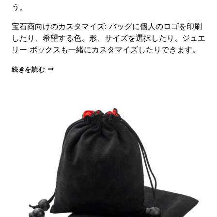
う。
宝石商向けのカスタマイズ: バッグに個人のロゴを印刷
したり、希望する色、形、サイズを選択したり、ジュエ
リー ボックスも一緒にカスタマイズしたりできます。
フ
続きを読む
ェ
イ
ク
ヤ
ギ
革
フ
ラ
ッ
プ
エ
ン
ベ
ロ
ー
プ