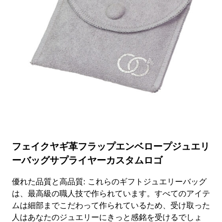
ッ
ト
ン
製
封
筒
型
ポ
ー
チ、
工
場
価
格
フェイクヤギ革フラップエンベロープジュエリ
ーバッグサプライヤーカスタムロゴ
優れた品質と高品質: これらのギフトジュエリーバッグ
は、最高級の職人技で作られています。すべてのアイテ
ムは細部までこだわって作られているため、受け取った
人はあなたのジュエリーにきっと感銘を受けるでしょ