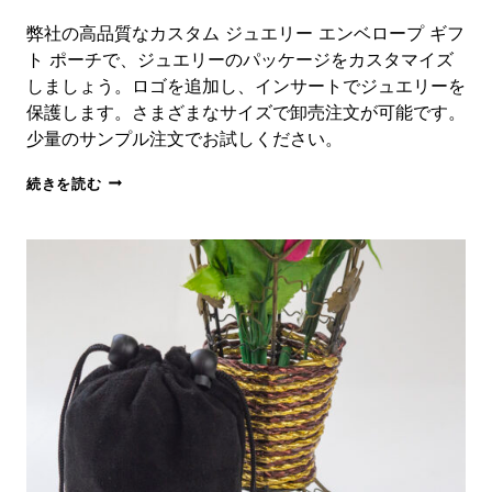
弊社の高品質なカスタム ジュエリー エンベロープ ギフ
ト ポーチで、ジュエリーのパッケージをカスタマイズ
しましょう。ロゴを追加し、インサートでジュエリーを
保護します。さまざまなサイズで卸売注文が可能です。
少量のサンプル注文でお試しください。
カ
続きを読む
ス
タ
ム
ジ
ュ
エ
リ
ー
封
筒
ギ
フ
ト
ポ
ー