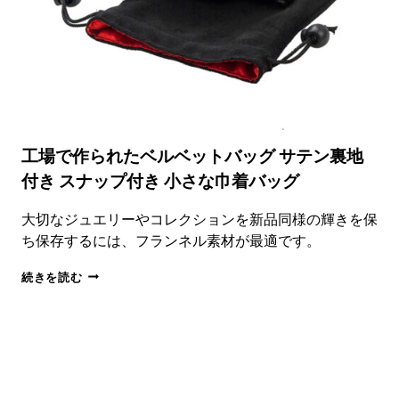
ジ
ュ
エ
リ
ー
バ
ッ
グ
サ
工場で作られたベルベットバッグ サテン裏地
プ
付き スナップ付き 小さな巾着バッグ
ラ
イ
ヤ
大切なジュエリーやコレクションを新品同様の輝きを保
ー
ち保存するには、フランネル素材が最適です。
カ
ス
工
続きを読む
タ
場
ム
で
ロ
作
ゴ
ら
れ
た
ベ