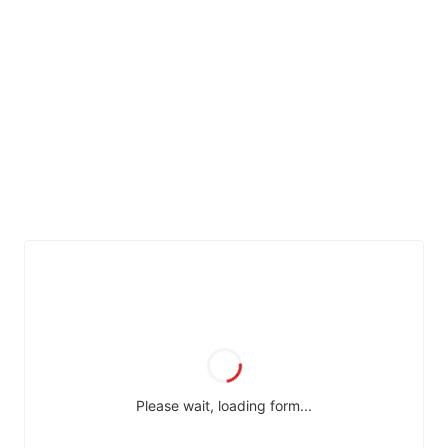
ゲ
カ
ス
ー
タ
ム
シ
大
量
注
ョ
文
ン