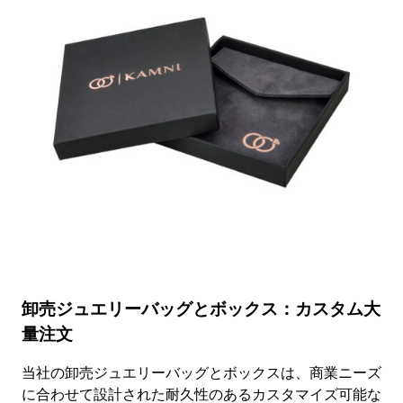
ル
ベ
ッ
ト
バ
ッ
グ
サ
テ
ン
裏
地
付
き
ス
ナ
ッ
プ
卸売ジュエリーバッグとボックス：カスタム大
付
量注文
き
小
さ
当社の卸売ジュエリーバッグとボックスは、商業ニーズ
な
に合わせて設計された耐久性のあるカスタマイズ可能な
巾