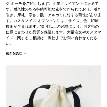
ロ
グ ポーチをご紹介します。企業クライアントに最適で
ゴ
す。耐久性のある持続可能な素材で作られており、引き
裂き、摩耗、寒さ、酸、アルカリに対する耐性がありま
す。カスタマイズ オプションには、サイズ、色、印刷
技術が含まれます。10 年以上の経験により、お客様の
仕様に合わせた品質を保証します。大量注文やカスタマ
イズに関するご相談は、当社までお問い合わせくださ
い。
カ
続きを読む
ス
タ
ム
マ
イ
ク
ロ
フ
ァ
イ
バ
ー