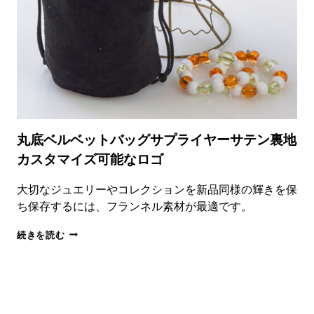
チ
印
刷
ロ
ゴ
入
り
イ
ン
サ
丸底ベルベットバッグサプライヤーサテン裏地
ー
カスタマイズ可能なロゴ
ト
卸
売
大切なジュエリーやコレクションを新品同様の輝きを保
ち保存するには、フランネル素材が最適です。
丸
続きを読む
底
ベ
ル
ベ
ッ
ト