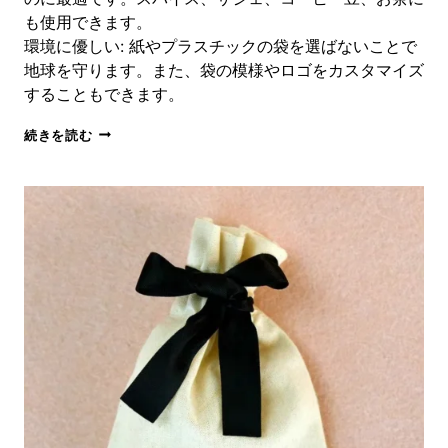
も使用できます。
環境に優しい: 紙やプラスチックの袋を選ばないことで
地球を守ります。また、袋の模様やロゴをカスタマイズ
することもできます。
ロ
続きを読む
ゴ
入
り
カ
ス
タ
ム
8
ア
ン
キ
ャ
ン
バ
ス
バ