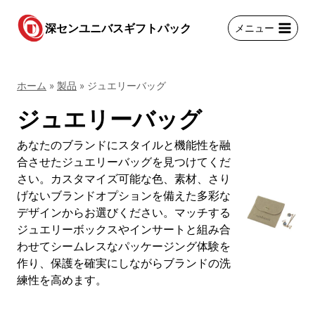
コ
ン
深センユニバスギフトパック
メニュー
テ
ン
ツ
ホーム
»
製品
»
ジュエリーバッグ
に
ス
ジュエリーバッグ
キ
ッ
あなたのブランドにスタイルと機能性を融
プ
合させたジュエリーバッグを見つけてくだ
さい。カスタマイズ可能な色、素材、さり
げないブランドオプションを備えた多彩な
デザインからお選びください。マッチする
ジュエリーボックスやインサートと組み合
わせてシームレスなパッケージング体験を
作り、保護を確実にしながらブランドの洗
練性を高めます。