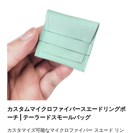
バ
ッ
グ
サ
プ
ラ
イ
ヤ
ー
サ
テ
ン
裏
地
カ
ス
タ
マ
イ
カスタムマイクロファイバースエードリングポ
ズ
ーチ | テーラードスモールバッグ
可
能
な
カスタマイズ可能なマイクロファイバー スエード リン