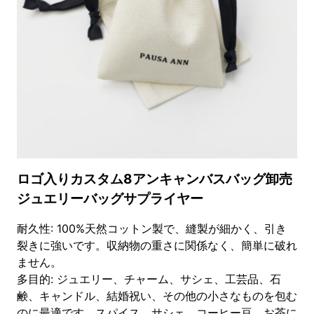
ス
エ
ー
ド
リ
ン
グ
ポ
ー
チ
|
テ
ー
ロゴ入りカスタム8アンキャンバスバッグ卸売
ラ
ジュエリーバッグサプライヤー
ー
ド
ス
耐久性: 100%天然コットン製で、縫製が細かく、引き
モ
裂きに強いです。収納物の重さに関係なく、簡単に破れ
ー
ません。
ル
多目的: ジュエリー、チャーム、サシェ、工芸品、石
バ
ッ
鹸、キャンドル、結婚祝い、その他の小さなものを包む
グ
のに最適です。スパイス、サシェ、コーヒー豆、お茶に