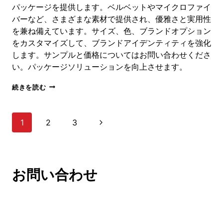
パッケージを提供します。ベルベットやマイクロファイ
着
バーなど、さまざまな素材で提供され、優雅さと実用性
バ
ッ
を兼ね備えています。サイズ、色、ブランドオプション
グ
をカスタマイズして、ブランドアイデンティティを強化
します。サンプルと価格についてはお問い合わせくださ
い。パッケージソリューションを向上させます。
卸
続きを読む
売
ジ
ュ
ペ
次
1
2
3
エ
リ
ー
の
ー
バ
ペ
ジ
ッ
お問い合わせ
グ
ー
と
ナ
ボ
ジ
ッ
ビ
ク
ス：