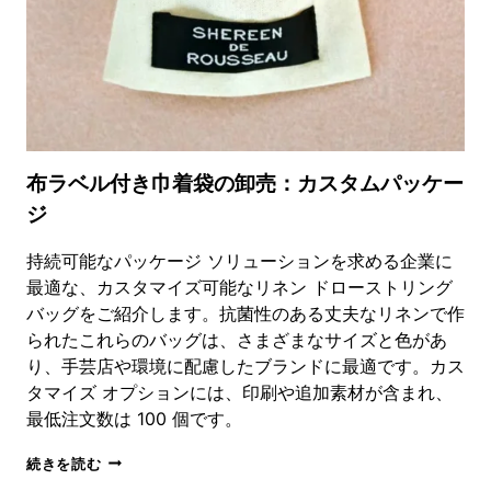
ッ
グ
卸
売
ジ
ュ
エ
リ
ー
布ラベル付き巾着袋の卸売：カスタムパッケー
バ
ジ
ッ
グ
サ
持続可能なパッケージ ソリューションを求める企業に
プ
最適な、カスタマイズ可能なリネン ドローストリング
ラ
バッグをご紹介します。抗菌性のある丈夫なリネンで作
イ
られたこれらのバッグは、さまざまなサイズと色があ
ヤ
ー
り、手芸店や環境に配慮したブランドに最適です。カス
タマイズ オプションには、印刷や追加素材が含まれ、
最低注文数は 100 個です。
布
続きを読む
ラ