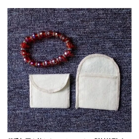
ベ
ル
付
き
巾
着
袋
の
卸
売：
カ
ス
タ
ム
パ
ッ
ケ
ー
ジ