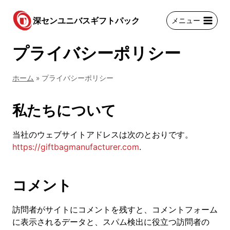
コ
ン
深センユニバスギフトパック
メニュー
テ
ン
プライバシーポリシー
ツ
に
ホーム
»
プライバシーポリシー
ス
キ
ッ
私たちについて
プ
当社のウェブサイトアドレスは次のとおりです。
https://giftbagmanufacturer.com
.
コメント
訪問者がサイトにコメントを残すと、コメントフォーム
に表示されるデータと、スパム検出に役立つ訪問者の