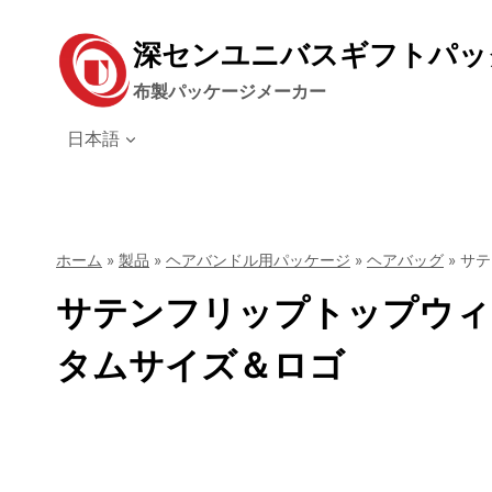
コ
ン
深センユニバスギフトパッ
テ
ン
布製パッケージメーカー
ツ
日本語
に
ス
キ
ッ
プ
ホーム
»
製品
»
ヘアバンドル用パッケージ
»
ヘアバッグ
»
サテ
サテンフリップトップウィ
タムサイズ＆ロゴ