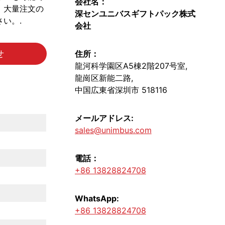
会社名：
、大量注文の
深センユニバスギフトパック株式
い。.
会社
せ
住所：
龍河科学園区A5棟2階207号室,
龍崗区新能二路,
中国広東省深圳市 518116
メールアドレス:
sales@unimbus.com
電話：
+86 13828824708
。
WhatsApp:
+86 13828824708