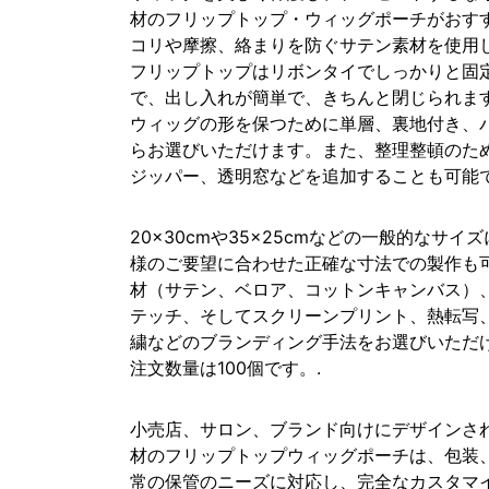
材のフリップトップ・ウィッグポーチがおす
コリや摩擦、絡まりを防ぐサテン素材を使用
フリップトップはリボンタイでしっかりと固
で、出し入れが簡単で、きちんと閉じられま
ウィッグの形を保つために単層、裏地付き、
らお選びいただけます。また、整理整頓のた
ジッパー、透明窓などを追加することも可能で
20×30cmや35×25cmなどの一般的なサイ
様のご要望に合わせた正確な寸法での製作も
材（サテン、ベロア、コットンキャンバス）
テッチ、そしてスクリーンプリント、熱転写
繍などのブランディング手法をお選びいただ
注文数量は100個です。.
小売店、サロン、ブランド向けにデザインさ
材のフリップトップウィッグポーチは、包装
常の保管のニーズに対応し、完全なカスタマ