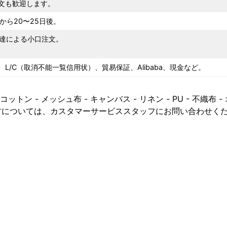
注文も歓迎します。
ら20〜25日後。
の速達による小口注文。
。
nion、L/C（取消不能一覧信用状）、貿易保証、Alibaba、現金など。