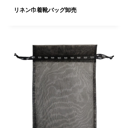
リネン巾着靴バッグ卸売