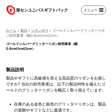
コ
ン
深センユニバスギフトパック
メニュー
テ
ン
ツ
ホーム
»
製品
»
リボンボウ
»
ゴールドシルバーグリッターリボ
に
ン卸売業者（幅0.6cm\1cm\2cm）
ス
ゴールドシルバーグリッターリボン卸売業者（幅
キ
0.6cm\1cm\2cm）
ッ
プ
製品説明
製品やギフトに高級感を添える高品質のリボンをお探し
ですか? 当社の卸売業者は、以下の製品特性を備えたゴ
ールドのグリッターリボンを幅広く取り揃えています。
在庫のある金色と銀色のグリッターリボンは、製品
の装飾やギフトなどに最適です。