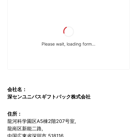
会社名：
深センユニバスギフトパック株式会社
住所：
龍河科学園区A5棟2階207号室,
龍崗区新能二路,
中国広東省深圳市 518116