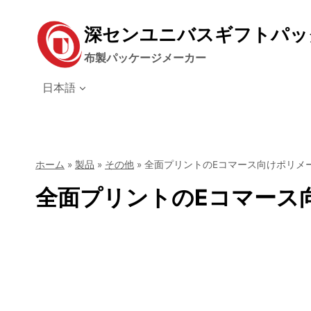
コ
ン
深センユニバスギフトパッ
テ
ン
布製パッケージメーカー
ツ
日本語
に
ス
キ
ッ
プ
ホーム
»
製品
»
その他
»
全面プリントのEコマース向けポリメー
全面プリントのEコマース向