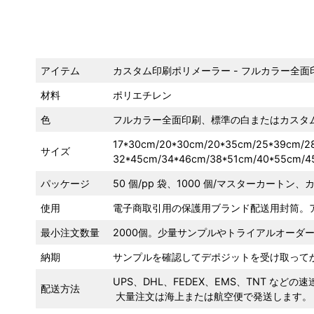
アイテム
カスタム印刷ポリメーラー - フルカラー全
材料
ポリエチレン
色
フルカラー全面印刷、標準の白またはカスタ
17*30cm/20*30cm/20*35cm/25*39cm/2
サイズ
32*45cm/34*46cm/38*51cm/40*55cm/
パッケージ
50 個/pp 袋、1000 個/マスターカートン、
使用
電子商取引用の保護用ブランド配送用封筒。
最小注文数量
2000個。少量サンプルやトライアルオーダ
納期
サンプルを確認してデポジットを受け取ってか
UPS、DHL、FEDEX、EMS、TNT など
配送方法
大量注文は海上または航空便で発送します。