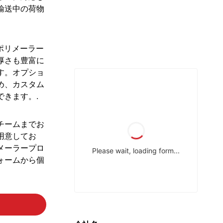
輸送中の荷物
たポリメーラー
厚さも豊富に
す。オプショ
め、カスタム
きます。.
チームまでお
用意してお
メーラープロ
ォームから個