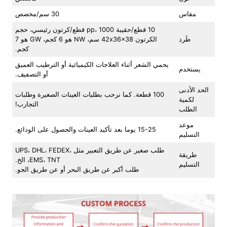
مقاس
30 سم/مخصص
10 قطع/حقيبة pp، 1000 قطع/كرتون رئيسي، حجم
طَرد
الكرتون 42x36x38 سم، NW هو 6 كجم، GW هو 7
كجم.
يحمي الشعر أثناء العلاجات الكيميائية أو الترطيب العميق
يستخدم
أو التصفيف.
الحد الأدنى
100 قطعة. كما نرحب بطلبات العينات الصغيرة وطلبات
لكمية
التجارب!
الطلب
موعد
15-25 يوما بعد تأكيد العينات والحصول على الودائع.
التسليم
طلب صغير عن طريق التعبير مثل UPS، DHL، FEDEX،
طريقة
EMS، TNT، الخ.
التسليم
طلب أكبر عن طريق البحر أو عن طريق الجو.