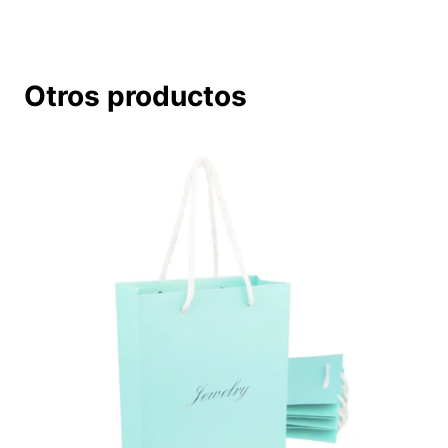
la
entrada:
Otros productos