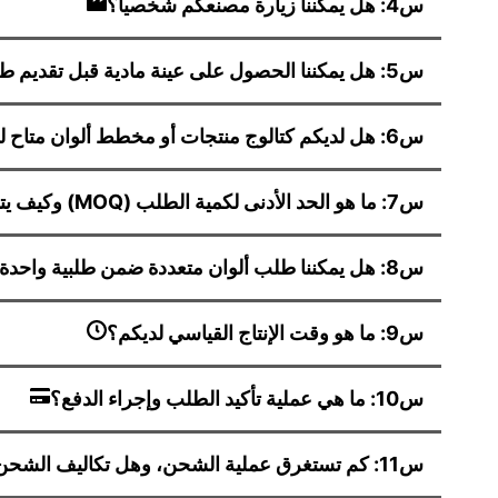
س4: هل يمكننا زيارة مصنعكم شخصياً؟
س5: هل يمكننا الحصول على عينة مادية قبل تقديم طلب بالجملة؟
س6: هل لديكم كتالوج منتجات أو مخطط ألوان متاح للرجوع إليه؟
س7: ما هو الحد الأدنى لكمية الطلب (MOQ) وكيف يتم تحديد الأسعار؟
س8: هل يمكننا طلب ألوان متعددة ضمن طلبية واحدة بالجملة؟
س9: ما هو وقت الإنتاج القياسي لديكم؟
س10: ما هي عملية تأكيد الطلب وإجراء الدفع؟
س11: كم تستغرق عملية الشحن، وهل تكاليف الشحن مشمولة في سعر الوحدة؟