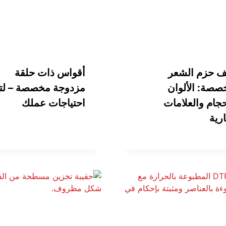
ف حزم الشعر
أقواس ذات حلقة
صصة: الألوان
مزدوجة مخصصة – لتل
حجام والعلامات
احتياجات عملك
ارية