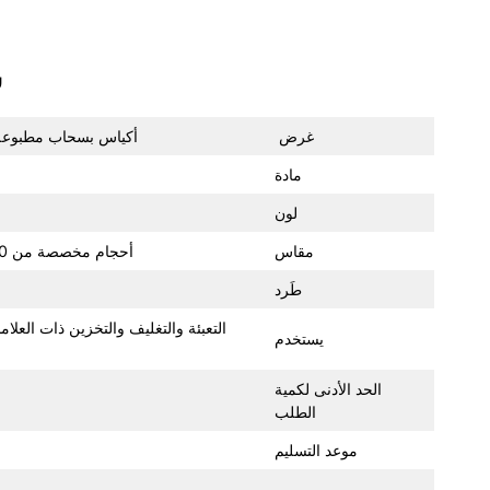
س
غرض
أكياس بسحاب مطبوعة ح
مادة
لون
مقاس
أحجام مخصصة من 10×15 سم إلى 60×80 سم؛ النوافذ وفتحات التهوية وفتحات التعليق والمقابض قابلة للتخصيص
طَرد
التعبئة والتغليف والتخزين ذات العلا
يستخدم
الحد الأدنى لكمية
الطلب
موعد التسليم