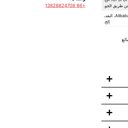
+86 13828824708
ن طريق الجو.
T/T (التحويل البرقي)، PayPal، Western Union، L/C (خطاب اعتماد غير قابل للإلغاء عند الاطلاع)، ضمان التجارة، Alibaba، النقد،
إلخ.