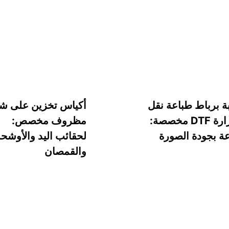
ة برباط طباعة نقل
أكياس تخزين على ش
الحرارة DTF مخصصة:
مظروف مخصص:
ة بجودة الصورة
لحقائب اليد والأوشحة
والقمصان