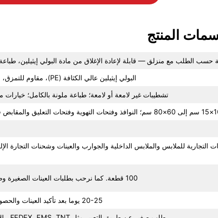
مات المنتج
سب الطلب مع منزلق — قابلة لإعادة الإغلاق من مادة البولي إيثيلين، طباعة 
البولي إيثيلين عالي الكثافة (PE)، مقاوم للتمزق، مقاوم للرطوبة
تشطيبات غير لامعة أو لامعة؛ طباعة ملونة بالكامل؛ خيارات م
مات التجارية للملابس والملابس الداخلية والجوارب والعينات وشحنات التجارة الإل
100 قطعة. كما نرحب بطلبات العينات الصغيرة وطلبات التجارب!
20-25 يوما بعد تأكيد العينات والحصول على الودائع.
طلب صغير عن طريق التعبير مثل UPS، DHL، FEDEX، EMS، TNT، الخ.