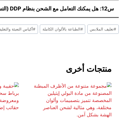
س12: هل يمكنك التعامل مع الشحن بنظام DDP (التسليم مع دفع الرسوم الجمركية)؟
علامات
#
تغليف الملابس
#
الطباعة بالألوان الكاملة
#
أكياس التعبئة والتغلي
التدوينة:
منتجات أخرى