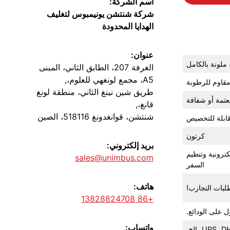
اسم الشركة:
شركة شنتشن يونيمبوس لتغليف
الهدايا المحدودة
عنوان:
ملونة بالكامل
الغرفة 207، الطابق الثاني، المبنى
A5، مجمع لونغهي للعلوم،,
طريق شين نينغ الثاني، منطقة لونغ
عتمة أو شفافة
قانغ،,
شنتشن، قوانغدونغ 518116، الصين
كرتون
بريد إلكتروني:
كترونية وتنظيم
sales@unimbus.com
السفر
هاتف:
+86 13828824708
واتساب: