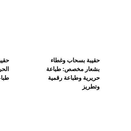
حقيبة بسحاب وغطاء
حقيب
بشعار مخصص: طباعة
حريرية وطباعة رقمية
طباع
وتطريز