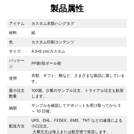
製品属性
アイテム
カスタム衣類ハングタグ
材料
紙
色
カスタム印刷コンテンツ
サイズ
4.5*9 cm/カスタム
パッケー
PP袋/段ボール箱
ジ
衣類、ギフト、靴など、さまざまな製品に適していま
使用
す。
最小注文
100個。少量のサンプル注文、トライアル注文も歓迎
数量
します。
サンプルを確認してデポジットを受け取ってから 5
納期
～ 10 日後。
UPS、DHL、FEDEX、EMS、TNT などの速達による
配送方法
小口注文。
大量注文は海上または航空便で発送します。