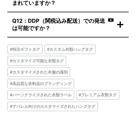
まれていますか？
Q12：DDP（関税込み配送）での発送
は可能ですか？
投
#
特注ギフトタグ
#
カスタム衣類ハングタグ
稿
タ
#
カスタマイズ可能な衣類タグ
グ:
#
カスタマイズされた衣服の識別
#
高品質な衣料品のブランディング
#
パーソナライズされた衣類ラベル
#
プレミアム衣類タグ
#
アパレル向けのカスタマイズされたハングタグ