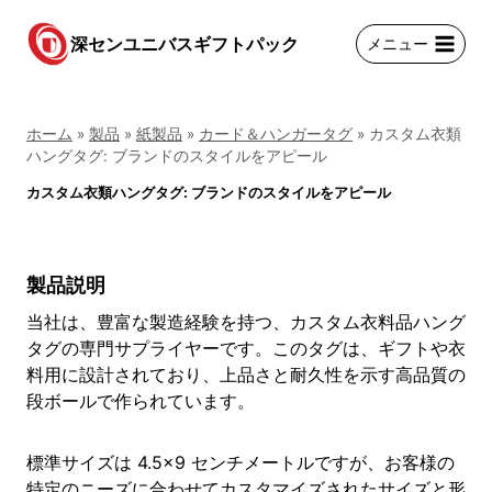
コ
ン
深センユニバスギフトパック
メニュー
テ
ン
ツ
ホーム
»
製品
»
紙製品
»
カード＆ハンガータグ
»
カスタム衣類
に
ハングタグ: ブランドのスタイルをアピール
ス
カスタム衣類ハングタグ: ブランドのスタイルをアピール
キ
ッ
プ
製品説明
当社は、豊富な製造経験を持つ、カスタム衣料品ハング
タグの専門サプライヤーです。このタグは、ギフトや衣
料用に設計されており、上品さと耐久性を示す高品質の
段ボールで作られています。
標準サイズは 4.5×9 センチメートルですが、お客様の
特定のニーズに合わせてカスタマイズされたサイズと形