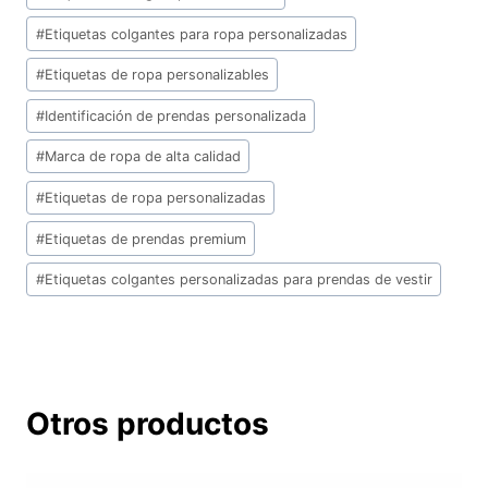
de
la
#
Etiquetas colgantes para ropa personalizadas
entrada:
#
Etiquetas de ropa personalizables
#
Identificación de prendas personalizada
#
Marca de ropa de alta calidad
#
Etiquetas de ropa personalizadas
#
Etiquetas de prendas premium
#
Etiquetas colgantes personalizadas para prendas de vestir
Otros productos