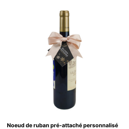
EN
SATIN
IMPRIMÉ
AVEC
LOGO
PERSONNALISÉ
:
EMBALLAGE
DE
CHEVEUX
EN
SOIE
EN
GROS
Noeud de ruban pré-attaché personnalisé