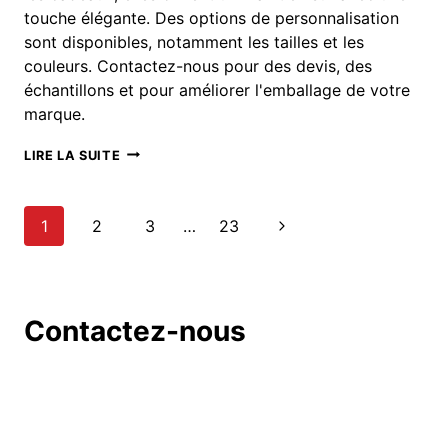
touche élégante. Des options de personnalisation
sont disponibles, notamment les tailles et les
couleurs. Contactez-nous pour des devis, des
échantillons et pour améliorer l'emballage de votre
marque.
LIENS
LIRE LA SUITE
TORSADÉS
À
DOUBLE
页
下
1
2
3
…
23
FIL
EN
面
一
PAPIER
DORÉ
页
导
POUR
Contactez-nous
LA
NOURRITURE,
航
L'ARTISANAT,
LES
BIJOUX
ET
PLUS