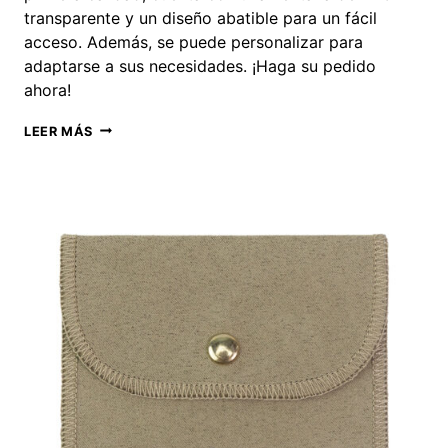
transparente y un diseño abatible para un fácil
acceso. Además, se puede personalizar para
adaptarse a sus necesidades. ¡Haga su pedido
ahora!
BOLSA
LEER MÁS
DE
TERCIOPELO
CON
TAPA
PARA
JOYERÍA,
VENTANA
DE
PVC
TRANSPARENTE,
PROVEEDOR
CON
IMPRESIÓN
DE
LOGOTIPO