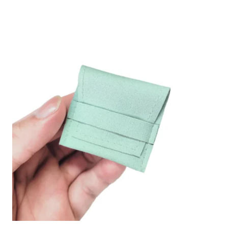
REGALO
CON
SOBRE
PARA
JOYERÍA
PERSONALIZADA
CON
IMPRESIÓN
DE
LOGOTIPO
CON
INSERTO
AL
POR
MAYOR