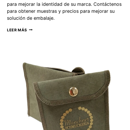
para mejorar la identidad de su marca. Contáctenos
para obtener muestras y precios para mejorar su
solución de embalaje.
BOLSAS
LEER MÁS
Y
CAJAS
PARA
JOYERÍA
AL
POR
MAYOR:
PEDIDOS
PERSONALIZADOS
AL
POR
MAYOR