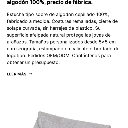
algodón 100%, precio de fábrica.
Estuche tipo sobre de algodón cepillado 100%,
fabricado a medida. Costuras remalladas, cierre de
solapa curvada, sin herrajes de plástico. Su
superficie afelpada natural protege las joyas de
arañazos. Tamaños personalizados desde 5x5 cm
con serigrafía, estampado en caliente o bordado del
logotipo. Pedidos OEM/ODM. Contáctenos para
obtener un presupuesto.
BOLSA
LEER MÁS
TIPO
SOBRE
CON
TEXTURA
AFELPADA
EN
ALGODÓN
100%,
PRECIO
DE