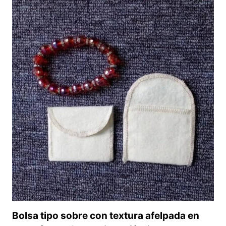
MICROFIBRA
PERSONALIZADA
PARA
ANILLOS
|
BOLSO
PEQUEÑO
A
MEDIDA
Bolsa tipo sobre con textura afelpada en