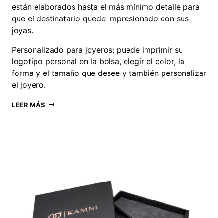
están elaborados hasta el más mínimo detalle para
que el destinatario quede impresionado con sus
joyas.
Personalizado para joyeros: puede imprimir su
logotipo personal en la bolsa, elegir el color, la
forma y el tamaño que desee y también personalizar
el joyero.
PROVEEDOR
LEER MÁS
DE
BOLSAS
PARA
JOYAS
CON
SOLAPA
DE
PIEL
SINTÉTICA
DE
CABRA
Y