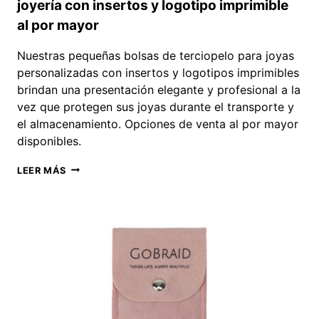
joyería con insertos y logotipo imprimible
al por mayor
Nuestras pequeñas bolsas de terciopelo para joyas
personalizadas con insertos y logotipos imprimibles
brindan una presentación elegante y profesional a la
vez que protegen sus joyas durante el transporte y
el almacenamiento. Opciones de venta al por mayor
disponibles.
BOLSAS
LEER MÁS
PEQUEÑAS
PERSONALIZADAS
PARA
JOYERÍA
CON
INSERTOS
Y
LOGOTIPO
IMPRIMIBLE
AL
POR