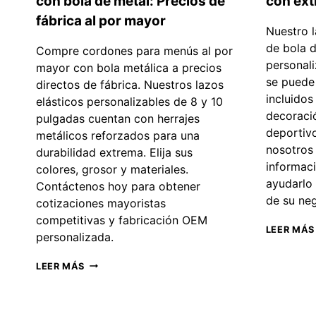
con bola de metal: Precios de
con ext
fábrica al por mayor
Nuestro 
de bola 
Compre cordones para menús al por
personali
mayor con bola metálica a precios
se puede 
directos de fábrica. Nuestros lazos
incluidos
elásticos personalizables de 8 y 10
decoraci
pulgadas cuentan con herrajes
deportiv
metálicos reforzados para una
nosotros
durabilidad extrema. Elija sus
informac
colores, grosor y materiales.
ayudarlo 
Contáctenos hoy para obtener
de su ne
cotizaciones mayoristas
competitivas y fabricación OEM
LEER MÁS
personalizada.
CORDÓN
LEER MÁS
PARA
MENÚ
A