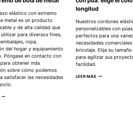
remo de bola de metal
con púa: elige el color
longitud
lazo elástico con extremo
de metal es un producto
Nuestros cordones elásti
zable y de alta calidad que
personalizables con púas
utilizar para diversos fines,
perfectos para una varie
 embalajes, ropa,
necesidades comerciales
ón del hogar y equipamiento
bricolaje. Elija su tamaño
o. Póngase en contacto con
para agilizar sus proyect
 para obtener más
facilidad.
ión sobre cómo podemos
CORDÓN
a satisfacer las necesidades
LEER MÁS
ELÁSTICO
gocio.
PERSONALIZADO
CON
PROVEEDOR
PÚA:
DE
ELIGE
BUCLE
EL
ELÁSTICO
COLOR
CON
Y
EXTREMO
LA
DE
LONGITUD