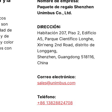
 y la
Nombre de empresa:
Paquete de regalo Shenzhen
Unimbus Co., Ltd.
cos
 son
DIRECCIÓN:
dad de
Habitación 207, Piso 2, Edificio
 y de
A5, Parque Científico Longhe,
 y color
Xin'neng 2nd Road, distrito de
os con
Longgang,
Shenzhen, Guangdong 518116,
China
Correo electrónico:
sales@unimbus.com
Teléfono:
+86 13828824708