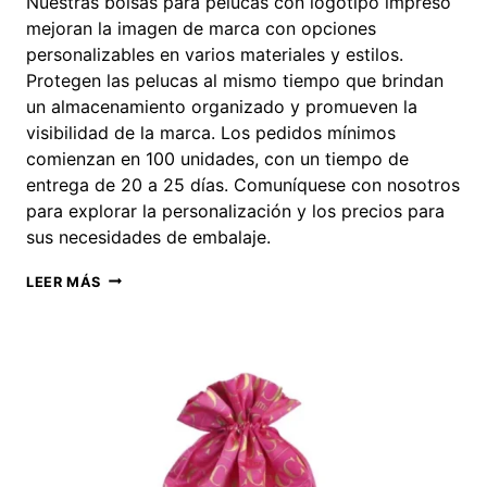
Nuestras bolsas para pelucas con logotipo impreso
mejoran la imagen de marca con opciones
personalizables en varios materiales y estilos.
Protegen las pelucas al mismo tiempo que brindan
un almacenamiento organizado y promueven la
visibilidad de la marca. Los pedidos mínimos
comienzan en 100 unidades, con un tiempo de
entrega de 20 a 25 días. Comuníquese con nosotros
para explorar la personalización y los precios para
sus necesidades de embalaje.
BOLSAS
LEER MÁS
PARA
PELUCAS
CON
LOGOTIPO
IMPRESO
AL
POR
MAYOR
|
CANTIDAD