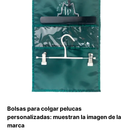
ABATIBLE
Y
LAZO
DE
CINTA.
TAMAÑO
Y
LOGOTIPO
PERSONALIZADOS.
Bolsas para colgar pelucas
personalizadas: muestran la imagen de la
marca