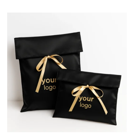
DE
EXTENSIONES
DE
CABELLO
DE
SATÉN
PERSONALIZADO
PARA
SU
SALÓN