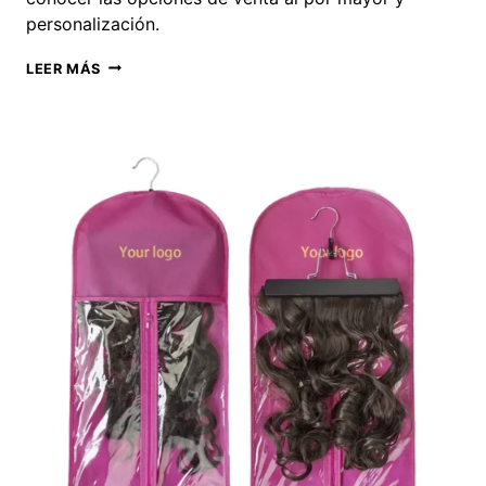
personalización.
BOLSA
LEER MÁS
DE
SATÉN
PARA
PELUCA
CON
LOGOTIPO
PERSONALIZADO
IMPRESO:
EMBALAJE
DE
CABELLO
DE
SEDA
AL
POR
MAYOR