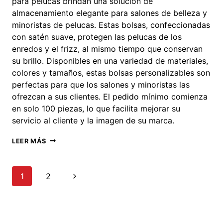
para pelucas brindan una solución de
almacenamiento elegante para salones de belleza y
minoristas de pelucas. Estas bolsas, confeccionadas
con satén suave, protegen las pelucas de los
enredos y el frizz, al mismo tiempo que conservan
su brillo. Disponibles en una variedad de materiales,
colores y tamaños, estas bolsas personalizables son
perfectas para que los salones y minoristas las
ofrezcan a sus clientes. El pedido mínimo comienza
en solo 100 piezas, lo que facilita mejorar su
servicio al cliente y la imagen de su marca.
BOLSA
LEER MÁS
DE
SATÉN
PERSONALIZADA
Navegación
Siguiente
1
2
PARA
PELUCAS
de
página
CON
BORLAS
página
PARA