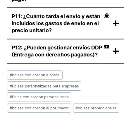
P11: ¿Cuánto tarda el envío y están
incluidos los gastos de envío en el
precio unitario?
P12: ¿Pueden gestionar envíos DDP
(Entrega con derechos pagados)?
Etiquetas
#
bolsas con cordón a granel
de
la
#
Bolsas personalizadas para empresas
entrada:
#
Bolsa con cordón personalizada
#
bolsas con cordón al por mayor
#
bolsas promocionales