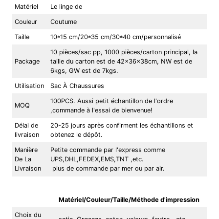
Matériel
Le linge de
Couleur
Coutume
Taille
10*15 cm/20*35 cm/30*40 cm/personnalisé
10 pièces/sac pp, 1000 pièces/carton principal, la
Package
taille du carton est de 42x36x38cm, NW est de
6kgs, GW est de 7kgs.
Utilisation
Sac À Chaussures
100PCS. Aussi petit échantillon de l'ordre
MOQ
,commande à l'essai de bienvenue!
Délai de
20-25 jours après confirment les échantillons et
livraison
obtenez le dépôt.
Manière
Petite commande par l'express comme
De La
UPS,DHL,FEDEX,EMS,TNT ,etc.
Livraison
plus de commande par mer ou par air.
Matériel/Couleur/Taille/Méthode d'impression
Choix du