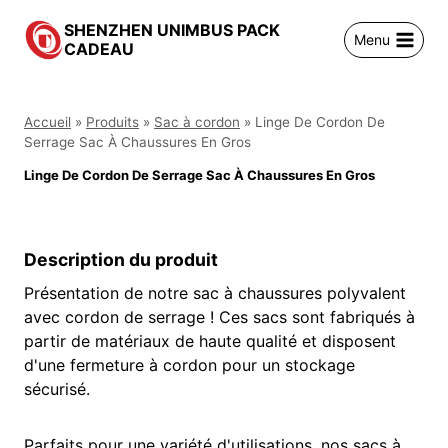
跳
SHENZHEN UNIMBUS PACK
到
Menu
CADEAU
内
容
Accueil
»
Produits
»
Sac à cordon
»
Linge De Cordon De
Serrage Sac À Chaussures En Gros
Linge De Cordon De Serrage Sac À Chaussures En Gros
Description du produit
Présentation de notre sac à chaussures polyvalent
avec cordon de serrage ! Ces sacs sont fabriqués à
partir de matériaux de haute qualité et disposent
d'une fermeture à cordon pour un stockage
sécurisé.
Parfaits pour une variété d'utilisations, nos sacs à