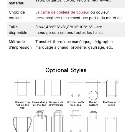
satin, Organza, coton, velours, feutre—etc
matériau
Choix de
La carte de couleur de couleur
ou couleur
couleur
personnalisée (seulement une partie du matériau)
Taille
3"x4",4"x6",6"x8",8"x10",10"x16"—etc.
disponible
nous personnalisons toutes les tailles.
Méthode
Transfert thermique numérique, sérigraphie,
d'impression
marquage à chaud, broderie, gaufrage, etc.