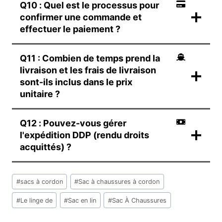
Q10 : Quel est le processus pour
confirmer une commande et
effectuer le paiement ?
Q11 : Combien de temps prend la
livraison et les frais de livraison
sont-ils inclus dans le prix
unitaire ?
Q12 : Pouvez-vous gérer
l'expédition DDP (rendu droits
acquittés) ?
文
#
sacs à cordon
#
Sac à chaussures à cordon
章
标
#
Le linge de
#
Sac en lin
#
Sac À Chaussures
签：