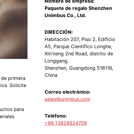
Nombre de empresa:
Paquete de regalo Shenzhen
Unimbus Co., Ltd.
DIRECCIÓN:
Habitación 207, Piso 2, Edificio
A5, Parque Científico Longhe,
Xin'neng 2nd Road, distrito de
Longgang,
Shenzhen, Guangdong 518116,
China
 de primera
os. Solicite
Correo electrónico:
sales@unimbus.com
uctos para
Teléfono:
eriales
+86 13828824708