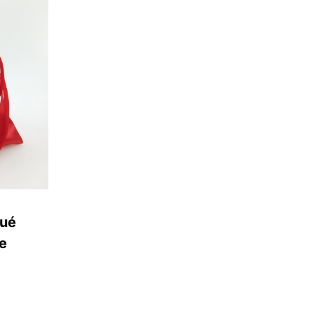
qué
de