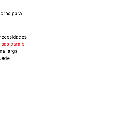
dores para
 necesidades
lsas para el
na larga
puede