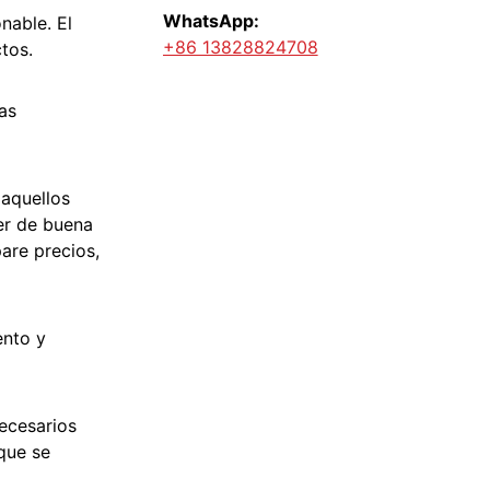
WhatsApp:
nable. El
+86 13828824708
tos.
as
 aquellos
er de buena
are precios,
ento y
ecesarios
que se