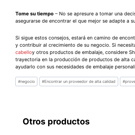
Tome su tiempo
– No se apresure a tomar una deci
asegurarse de encontrar el que mejor se adapte a s
Si sigue estos consejos, estará en camino de encon
y contribuir al crecimiento de su negocio. Si neces
cabello
y otros productos de embalaje, considere Sh
trayectoria en la producción de productos de alta 
ayudarlo con sus necesidades de embalaje persona
Etiquetas
#
negocio
#
Encontrar un proveedor de alta calidad
#
prove
de
la
entrada:
Otros productos