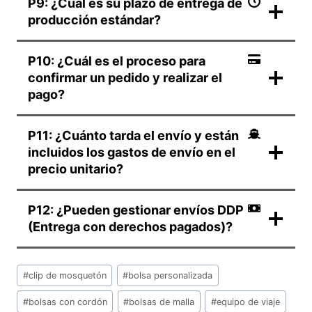
P9: ¿Cuál es su plazo de entrega de
producción estándar?
P10: ¿Cuál es el proceso para
confirmar un pedido y realizar el
pago?
P11: ¿Cuánto tarda el envío y están
incluidos los gastos de envío en el
precio unitario?
P12: ¿Pueden gestionar envíos DDP
(Entrega con derechos pagados)?
Etiquetas
#
clip de mosquetón
#
bolsa personalizada
de
la
#
bolsas con cordón
#
bolsas de malla
#
equipo de viaje