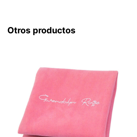
la
entrada:
Otros productos