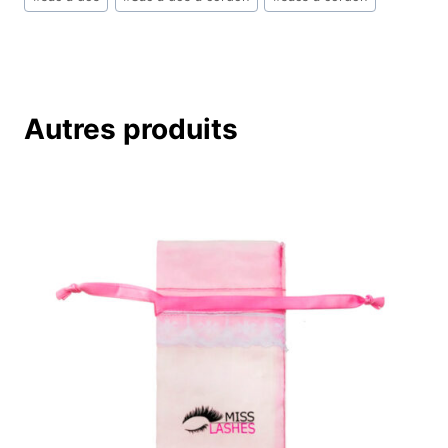
章
标
签：
Autres produits