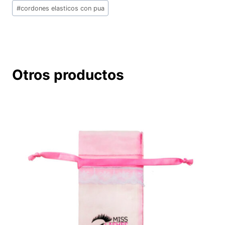
la
#
cordones elasticos con pua
entrada:
Otros productos