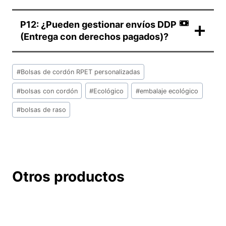
P12: ¿Pueden gestionar envíos DDP
(Entrega con derechos pagados)?
Etiquetas
#
Bolsas de cordón RPET personalizadas
de
la
#
bolsas con cordón
#
Ecológico
#
embalaje ecológico
entrada:
#
bolsas de raso
Otros productos