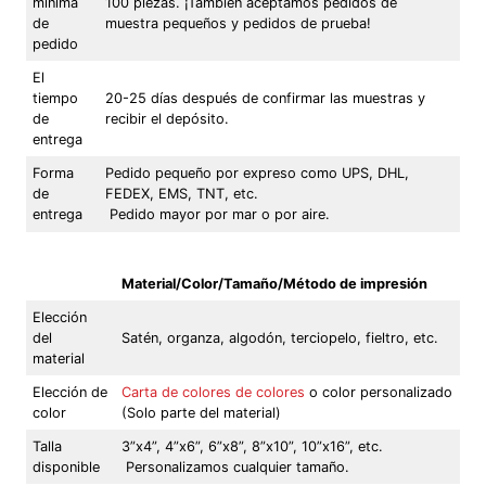
mínima
100 piezas. ¡También aceptamos pedidos de
de
muestra pequeños y pedidos de prueba!
pedido
El
tiempo
20-25 días después de confirmar las muestras y
de
recibir el depósito.
entrega
Forma
Pedido pequeño por expreso como UPS, DHL,
de
FEDEX, EMS, TNT, etc.
entrega
Pedido mayor por mar o por aire.
Material/Color/Tamaño/Método de impresión
Elección
del
Satén, organza, algodón, terciopelo, fieltro, etc.
material
Elección de
Carta de colores de colores
o color personalizado
color
(Solo parte del material)
Talla
3”x4”, 4”x6”, 6”x8”, 8”x10”, 10”x16”, etc.
disponible
Personalizamos cualquier tamaño.